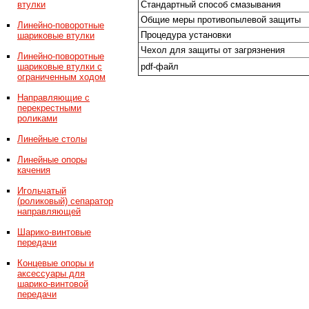
втулки
Стандартный способ смазывания
Общие меры противопылевой защиты
Линейно-поворотные
Процедура установки
шариковые втулки
Чехол для защиты от загрязнения
Линейно-поворотные
шариковые втулки с
pdf-файл
ограниченным ходом
Направляющие с
перекрестными
роликами
Линейные столы
Линейные опоры
качения
Игольчатый
(роликовый) сепаратор
направляющей
Шарико-винтовые
передачи
Концевые опоры и
аксессуары для
шарико-винтовой
передачи