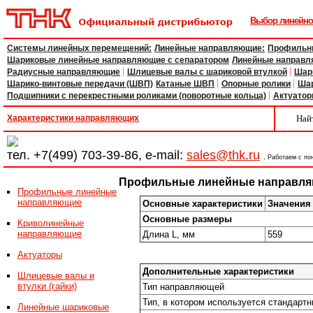
Выбор линейн
Системы линейных перемещений:
Линейные направляющие:
Профильн
Шариковые линейные направляющие с сепаратором
Линейные направл
Радиусные направляющие
Шлицевые валы с шариковой втулкой
Шар
Шарико-винтовые передачи (ШВП)
Катаные ШВП
Опорные ролики
Шар
Подшипники с перекрестными роликами (поворотные кольца)
Актуато
Характеристики направляющих
Най
тел.
+7(499) 703-39-86
, e-mail:
sales@thk.ru
, Работаем с по
Профильные линейные направля
Профильные линейные
направляющие
Основные характеристики
Значения
Основные размеры
Криволинейные
направляющие
Длина L, мм
559
Актуаторы
Дополнительные характеристики
Шлицевые валы и
втулки (гайки)
Тип направляющей
Тип, в котором используется стандарт
Линейные шариковые