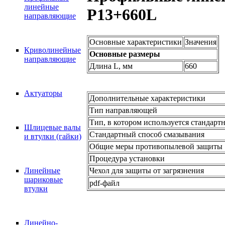
линейные
P13+660L
направляющие
Основные характеристики
Значения
Криволинейные
Основные размеры
направляющие
Длина L, мм
660
Актуаторы
Дополнительные характеристики
Тип направляющей
Тип, в котором используется стандарт
Шлицевые валы
Стандартный способ смазывания
и втулки (гайки)
Общие меры противопылевой защиты
Процедура установки
Чехол для защиты от загрязнения
Линейные
шариковые
pdf-файл
втулки
Линейно-