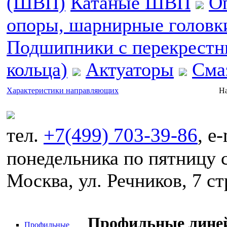
(ШВП)
Катаные ШВП
О
опоры, шарнирные головк
Подшипники с перекрестн
кольца)
Актуаторы
Сма
Характеристики направляющих
На
тел.
+7(499) 703-39-86
, e
понедельника по пятницу с
Москва, ул. Речников, 7 ст
Профильные лине
Профильные