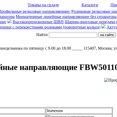
Товары на складе
Каталоги
Пр
Профильные рельсовые направляющие:
Роликовые рельсовые на
паратора
Миниатюрные линейные направляющие без сепаратора
щие
Высокопрецизионные ШВП
Шарико-винтовые передачи
ники с перекрестными роликами (поворотные кольца)
Акту
Найти
понедельника по пятницу с 9.00 до 18.00 _____ 115407, Москва, ул
йные направляющие FBW5011
Значения
Шариковая направляющая