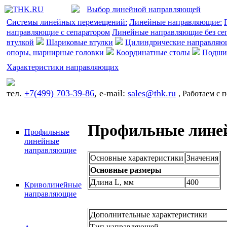
Выбор линейной направляющей
Системы линейных перемещений:
Линейные направляющие:
направляющие с сепаратором
Линейные направляющие без се
втулкой
Шариковые втулки
Цилиндрические направляю
опоры, шарнирные головки
Координатные столы
Подшип
Характеристики направляющих
тел.
+7(499) 703-39-86
, e-mail:
sales@thk.ru
, Работаем с 
Профильные лине
Профильные
линейные
направляющие
Основные характеристики
Значения
Основные размеры
Длина L, мм
400
Криволинейные
направляющие
Дополнительные характеристики
Тип направляющей