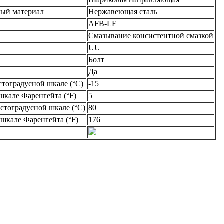
ный материал
Нержавеющая сталь
AFB-LF
Смазывание консистентной смазкой
UU
Болт
Да
стоградусной шкале (°C)
-15
шкале Фаренгейта (°F)
5
стоградусной шкале (°C)
80
шкале Фаренгейта (°F)
176