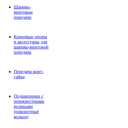
Шарико-
винтовые
передачи
Концевые опоры
и аксессуары для
шарико-винтовой
передачи
Передача винт-
гайка
Подшипники с
перекрестными
роликами
(поворотные
кольца)