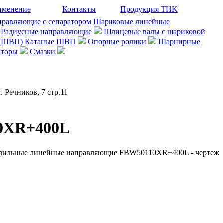
именение
Контакты
Продукция THK
правляющие с сепаратором
Шариковые линейные
Радиусные направляющие
Шлицевые валы с шариковой
 (ШВП)
Катаные ШВП
Опорные ролики
Шарнирные
аторы
Смазки
. Речников, 7 стр.11
0XR+400L