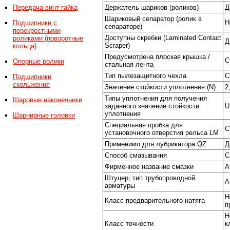
Передача винт-гайка
Держатель шариков (роликов)
Д
Шариковый сепаратор (ролик в
Н
Подшипники с
сепараторе)
перекрестными
Доступны скребки (Laminated Contact
роликами (поворотные
Д
Scraper)
кольца)
Предусмотрена плоская крышка /
С
Опорные ролики
стальная лента
Тип пылезащитного чехла
С
Подшипники
скольжения
Значение стойкости уплотнения (N)
2
Типы уплотнения для получения
Шаровые наконечники
заданного значение стойкости
U
уплотнения
Шарнирные головки
Специальная пробка для
C
установочного отверстия рельса LM
Применимо для лубрикатора QZ
Д
Способ смазывания
С
Фирменное название смазки
A
Штуцер, тип трубопроводной
A
арматуры
Н
Класс предварительного натяга
п
Н
Класс точности
к