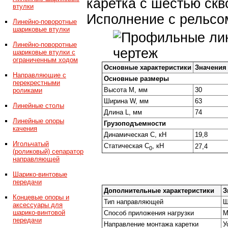
каретка с шестью ск
втулки
Исполнение с рельсо
Линейно-поворотные
шариковые втулки
Линейно-поворотные
шариковые втулки с
ограниченным ходом
Основные характеристики
Значения
Направляющие с
Основные размеры
перекрестными
Высота M, мм
30
роликами
Ширина W, мм
63
Линейные столы
Длина L, мм
74
Линейные опоры
Грузоподъемности
качения
Динамическая С, кН
19,8
Игольчатый
Статическая С
, кН
27,4
0
(роликовый) сепаратор
направляющей
Шарико-винтовые
передачи
Дополнительные характеристики
З
Концевые опоры и
Тип направляющей
Ш
аксессуары для
шарико-винтовой
Способ приложения нагрузки
М
передачи
Направление монтажа каретки
У