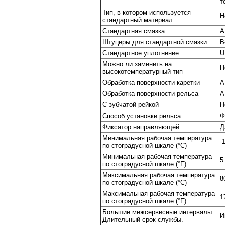
т
Тип, в котором используется
Н
стандартный материал
Стандартная смазка
A
Штуцеры для стандартной смазки
B
Стандартное уплотнение
U
Можно ли заменить на
П
высокотемпературный тип
Обработка поверхности каретки
A
Обработка поверхности рельса
A
С зубчатой рейкой
Н
Способ установки рельса
Ф
Фиксатор направляющей
Д
Минимальная рабочая температура
-
по стоградусной шкале (°C)
Минимальная рабочая температура
5
по стоградусной шкале (°F)
Максимальная рабочая температура
8
по стоградусной шкале (°C)
Максимальная рабочая температура
1
по стоградусной шкале (°F)
Большие межсервисные интервалы.
И
Длительный срок службы.