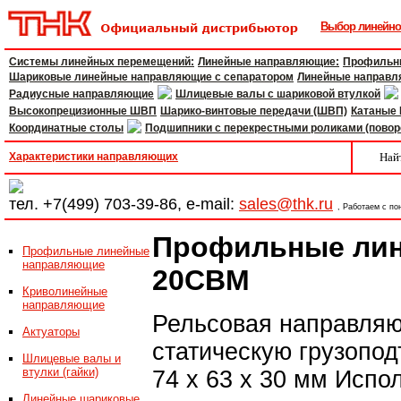
Выбор линейн
Системы линейных перемещений:
Линейные направляющие:
Профильн
Шариковые линейные направляющие с сепаратором
Линейные направл
Радиусные направляющие
Шлицевые валы с шариковой втулкой
Высокопрецизионные ШВП
Шарико-винтовые передачи (ШВП)
Катаные
Координатные столы
Подшипники с перекрестными роликами (повор
Характеристики направляющих
Най
тел.
+7(499) 703-39-86
, e-mail:
sales@thk.ru
, Работаем с по
Профильные ли
Профильные линейные
направляющие
20CBM
Криволинейные
направляющие
Рельсовая направля
Актуаторы
статическую грузопо
Шлицевые валы и
втулки (гайки)
74 x 63 x 30 мм Испо
Линейные шариковые