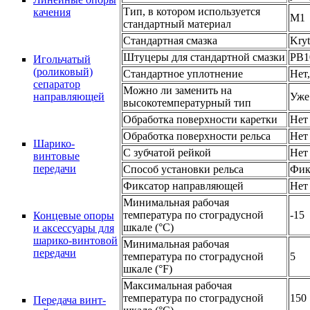
Тип, в котором используется
качения
M1
стандартный материал
Стандартная смазка
Kry
Штуцеры для стандартной смазки
PB1
Игольчатый
(роликовый)
Стандартное уплотнение
Нет
сепаратор
Можно ли заменить на
Уже
направляющей
высокотемпературный тип
Обработка поверхности каретки
Нет
Обработка поверхности рельса
Нет
Шарико-
С зубчатой рейкой
Нет
винтовые
передачи
Способ установки рельса
Фик
Фиксатор направляющей
Нет
Минимальная рабочая
температура по стоградусной
-15
Концевые опоры
шкале (°C)
и аксессуары для
шарико-винтовой
Минимальная рабочая
передачи
температура по стоградусной
5
шкале (°F)
Максимальная рабочая
температура по стоградусной
150
Передача винт-