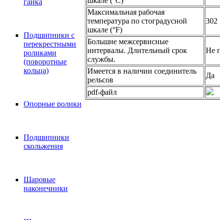
шкале (°C)
гайка
Максимальная рабочая
температура по стоградусной
302
шкале (°F)
Подшипники с
Большие межсервисные
перекрестными
интервалы. Длительный срок
Не 
роликами
службы.
(поворотные
кольца)
Имеется в наличии соединитель
Да
рельсов
pdf-файл
Опорные ролики
Подшипники
скольжения
Шаровые
наконечники