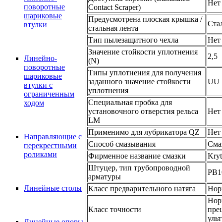
Нет
поворотные
Contact Scraper)
шариковые
Предусмотрена плоская крышка /
Ста
втулки
стальная лента
Тип пылезащитного чехла
Нет
Значение стойкости уплотнения
2,5
Линейно-
(N)
поворотные
Типы уплотнения для получения
шариковые
заданного значение стойкости
UU
втулки с
уплотнения
ограниченным
Специальная пробка для
ходом
установочного отверстия рельса
Нет
LM
Применимо для лубрикатора QZ
Нет
Направляющие с
Способ смазывания
Сма
перекрестными
роликами
Фирменное название смазки
Kry
Штуцер, тип трубопроводной
PB1
арматуры
Линейные столы
Класс предварительного натяга
Нор
Нор
Класс точности
пре
уль
Линейные опоры