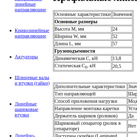
линейные
направляющие
Основные характеристики
Значения
Основные размеры
Высота M, мм
24
Криволинейные
направляющие
Ширина W, мм
52
Длина L, мм
57
Грузоподъемности
Актуаторы
Динамическая С, кН
13,8
Статическая С
, кН
20,5
0
Шлицевые валы
и втулки (гайки)
Дополнительные характеристики
Зна
Тип направляющей
Шар
Способ приложения нагрузки
Мод
Линейные
Направление монтажа каретки
Уст
шариковые
втулки
Держатель шариков (роликов)
Да
Шариковый сепаратор (ролик в
Нет
сепараторе)
Линейно-
Доступны скребки (Laminated