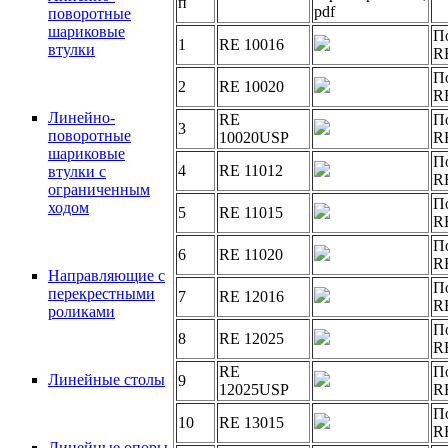
п
pdf
поворотные
шариковые
П
1
RE 10016
втулки
R
П
2
RE 10020
R
Линейно-
RE
П
3
поворотные
10020USP
R
шариковые
П
4
RE 11012
втулки с
R
ограниченным
П
ходом
5
RE 11015
R
П
6
RE 11020
R
Направляющие с
П
перекрестными
7
RE 12016
R
роликами
П
8
RE 12025
R
RE
П
Линейные столы
9
12025USP
R
П
10
RE 13015
R
Линейные опоры