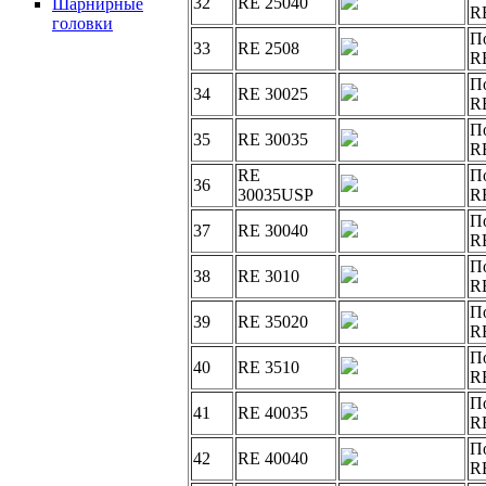
32
RE 25040
Шарнирные
R
головки
П
33
RE 2508
R
П
34
RE 30025
R
П
35
RE 30035
R
RE
П
36
30035USP
R
П
37
RE 30040
R
П
38
RE 3010
R
П
39
RE 35020
R
П
40
RE 3510
R
П
41
RE 40035
R
П
42
RE 40040
R