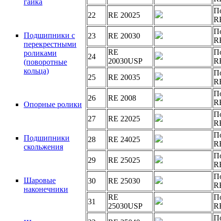
гайка
П
22
RE 20025
R
П
Подшипники с
23
RE 20030
R
перекрестными
RE
П
роликами
24
20030USP
R
(поворотные
кольца)
П
25
RE 20035
R
П
26
RE 2008
R
Опорные ролики
П
27
RE 22025
R
П
Подшипники
28
RE 24025
R
скольжения
П
29
RE 25025
R
П
Шаровые
30
RE 25030
R
наконечники
RE
П
31
25030USP
R
П