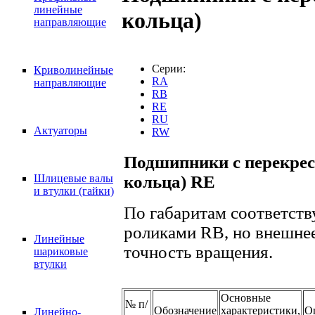
линейные
кольца)
направляющие
Серии:
Криволинейные
RA
направляющие
RB
RE
RU
Актуаторы
RW
Подшипники с перекре
кольца) RE
Шлицевые валы
и втулки (гайки)
По габаритам соответст
роликами RB, но внешне
Линейные
точность вращения.
шариковые
втулки
Основные
№ п/
Обозначение
характеристики,
О
Линейно-