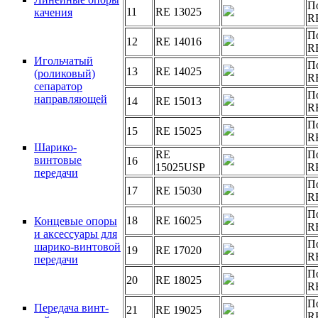
П
11
RE 13025
качения
R
П
12
RE 14016
R
Игольчатый
П
13
RE 14025
(роликовый)
R
сепаратор
П
направляющей
14
RE 15013
R
П
15
RE 15025
R
Шарико-
RE
П
винтовые
16
15025USP
R
передачи
П
17
RE 15030
R
П
18
RE 16025
Концевые опоры
R
и аксессуары для
П
шарико-винтовой
19
RE 17020
R
передачи
П
20
RE 18025
R
П
Передача винт-
21
RE 19025
R